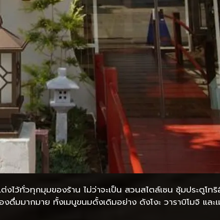
ต่งไว้ทั่วทุกมุมของร้าน ไม่ว่าจะเป็น สวนสไตล์เซน ซุ้มประตูโท
องดื่มมากมาย ทั้งเมนูขนมดั้งเดิมอย่าง ดังโงะ วาราบิโมจิ และเ