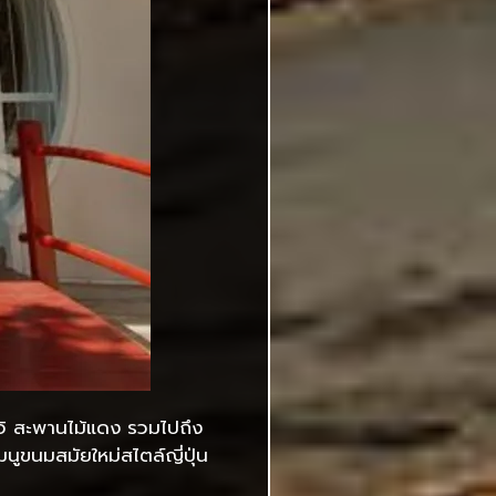
ริอิ สะพานไม้แดง รวมไปถึง
มนูขนมสมัยใหม่สไตล์ญี่ปุ่น