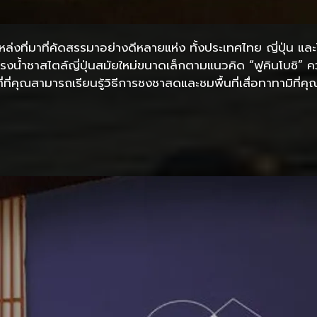
งที่มาที่คัดสรรมาอย่างดีหลายแห่ง ทั้งประเทศไทย ญี่ปุ่น และไต
งน้ำชาสไตล์ญี่ปุ่นสมัยใหม่ขนาดเล็กตามแนวคิด “ฟูคินโบชิ”
่ที่คุณสามารถเรียนรู้วิธีการชงชาสดและชมพื้นที่เสื่อทาทามิที่