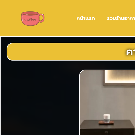
หน้าเเรก
รวมร้านอาห
คา