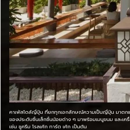
คาเฟ่สไตล์ญี่ปุ่น ที่ยกทุกเอกลักษณ์ความเป็นญี่ปุ่น มาตกแ
ของประดับชิ้นเล็กชิ้นน้อยต่าง ๆ มาพร้อมเมนูขนม และเครื่
เช่น ชูครีม โรลเค้ก ทาร์ต เค้ก เป็นต้น